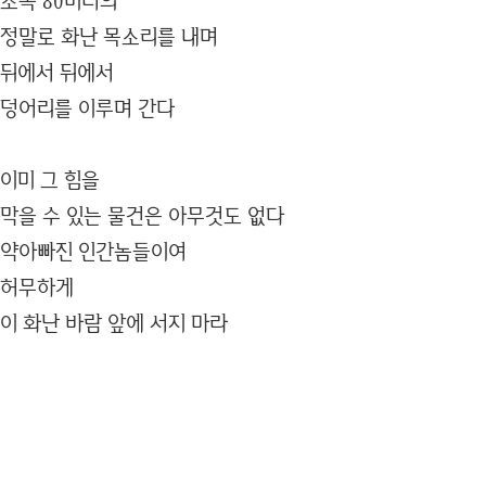
초속 80미터의
정말로 화난 목소리를 내며
뒤에서 뒤에서
덩어리를 이루며 간다
이미 그 힘을
막을 수 있는 물건은 아무것도 없다
약아빠진 인간놈들이여
허무하게
이 화난 바람 앞에 서지 마라