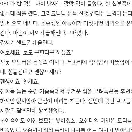
아이가 밥 먹는 사이 남자는 깜빡 잠이 들었다. 한 십분쯤
없는데 잠을 깼다. 그러고나니 문득 살것 같다는 느낌이 든다
벌써 오후 네시다. 초중생인 아들애가 다섯시면 밥먹으로 온
간다. 마음이 저으기 급해진다.그때였다.
갑자기 핸드폰이 울린다.
여보세요, 보모 구한다구 하셨죠?
사뭇 부드러운 음성의 여자다. 목소리에 침착함과 따뜻함이 
네, 힘들건데요 괜찮으세요?
괜찮아요, 할게요.
전화를 놓는 순간 가슴속에서 무거운 짐을 부려놓은듯 후련
하지만 없지않아 근심이 머리를 쳐든다. 전번에 왔던 보모들
사람은 달포만에 항복했었다..
굶어죽어도 이집 보모는 못하겠소. 오십대의 여인은 도리를
비뚤었지, 오줌까지 질질 흘리지 남자를 어느 여자가 받아낼