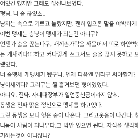
어있긴 했지만 그래도 정신나보였다.
형님, 나 술 끊었소..
남자는 속으로 기쁘고 놀랐지만, 괜히 입으론 말을 야박하게 
이번 맹세는 승냥이 맹세가 되는건 아니구?
언젠가 술을 끊는다구, 새끼손가락을 깨물어서 피로 하얀벽에
는 개새끼다!!!하고 커다랗게 쓰고서도 술을 끊지 못하고 또
랬었다.
너 술맹세 개맹세가 됐구나, 인제 다음엔 뭐라구 써야할가? 
냥이새끼다? 그러구는 찔 흘겨보던 형이였었다.
아니요, 진짜, 사내대장부가 일언중천금이라지 않소.
동생은 진짜 맑은 정신으로 맹세를 하고있다.
그런 동생을 보니 형은 숨이 나온다. 그리고웃음이 나간다. 
니놈이 사람이 되나부다.그 맘만 있으면 된다. 자식을 생각
기하는것이 아니잖니?