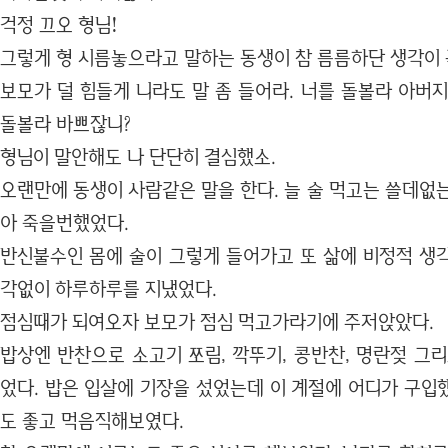
걱정 끄오 형님!
그렇게 형 시름놓으라고 말하는 동생이 참 름름하단 생각이 
보모가 덜 힘들게 니라도 말 좀 들어라. 너를 돌볼라 아버
돌볼라 바쁘잖니?
형님이 말안해도 나 단단히 결심했소.
오랜만에 동생이 사람같은 말을 한다. 늘 술 먹고는 쓸데없
아 죽을번했었다.
반신불수인 몸에 술이 그렇게 들어가고 또 삶에 비정적 생
각없이 하루하루를 지냈었다.
점심때가 되여오자 보모가 점심 먹고가라기에 주저앉았다.
밥상엔 반찬으로 소고기 쪼림, 깍뚜기, 콩반찬, 명란젖 그
었다. 밥은 입살에 기장을 섰었는데 이 계절에 어디가 구입
도 좋고 먹음직해보였다.