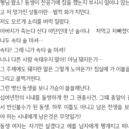
형님 왔소? 동생이 찬공기에 잠을 깼는지 부시시 일어나 앉
고 저 망가진 상통이란…벌컥 화가 치민다.
저도 모르게 소리를 버럭 질렀다.
아버지가 죽는다 산다 야단인데 넌 술이나 처먹고 자빠졌
나두 속타 술 마셔…
속타? 그래 니가 속타 술 마셔?
너나 다른 사람 속태우지 말아! 아님 뒈지든가…
그 주제에도 뒈지란 말은 그렇게 노여운가? 침실에 가 이불
그리고 쿨쩍거린다.
그런 병신 동생을 보니 가슴이 쓸쓸해난다.
십여년전의 시내를 들썽하게 한 그 권총사건, 그때 총알이
서 반신불수가 된 동생, 하루 이틀도 아니고 남은 전생을
야 하는 사내에게 남은것은 무엇일가?
동생 여자는 자기만 살겠다고 애를 남자에게 팽개치고 떠