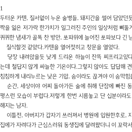
1
두터운 카텐, 질서없이 누운 술병들, 돼지간을 썰어 담았던
짝을 잃은 저가락 한가치가 일그러진 주인의 일상처럼 삐뚤
퀴퀴한 냄새가 골똑 찬 방안, 쏘파위에 늘어진 쏘파보다 긴 
질식할것 같았다.카텐을 열어젖히고 창문을 열었다.
당장 내려앉을듯 낮게 드리운 하늘이 잔뜩 찌프리고있다.
는데 철답지 않게 싸늘한 기온이다.그렇지 않아도 답답해 견
침침하게 내리누르는 낮은 기압, 숨이라도 끊겨야 이 숨막힘
순간, 세상이야 어찌 돌아가든 술에 취해 단잠에 빠진 동
평스런 모습이 부럽다.저렇게 한번 시름놓고 단 십분이라도
해지는 남자.
이틀전, 아버지가 갑자기 쓰러져서 병원에 입원한후로, 지
집에가 자려다가 근심스러워 동생집에 달려왔더니 이 꼬락서