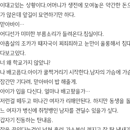
이대고있는 상황이다.어머니가 생전에 모여놓은 약간한 돈
가 않은데 앞길이 묘연하기만 하다.
맏아바이…
어디선가 미미한 부름소리가 들려온다.침실이다.
아홉살의 조카가 때자국이 꾀죄죄하고 눈만이 올롱해서 침
다보고있다.
너 왜 학교가지 않았니?
나 배고픔다.아이가 쿨쩍거리기 시작한다.남자의 가슴에 가
잠간만 기다려, 맏아바이 밥 해줄게.
아이가 입을 다신다. 얼마나 배고팠을가…
저런걸 떼두고 떠나간 여자가 리해안된다. 하지만 동생을 돌
느 여자가 병신에 쥐정뱅인 남자를 견딜수 있을가 싶다.
갑자기 진동하는 탄내음.
장을 끓인다는것이 넘쳐 흘러 가스불이 꺼지고 장 탄 냄새가