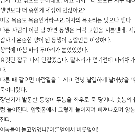
잡지 말고 밖으로 몰아내요. 하고 아까부터 보모는 자꾸 때
생명보다 더 중한게 세상에 없잖아요?
미물 목숨도 목숨인거라구요.여자의 목소리는 낮으나 맵다
다른 사람이 이런 말 하면 동생은 버럭 고함을 지를텐데, 지
갑자기 온순한 양이 된 동생이 놀랄만큼 이상하다.
창턱에 마침 파리 두마리가 붙었있었다.
요것만 잡구 다시 안잡겠슴다. 말소리가 먿기전에 파리채가
다.
다른 때 같으면 바람결을 느끼고 언녕 날렵하게 날아났을 파
죽어버렸다.
장난기가 발동한 동생이 두놈을 좌우로 죽 당기니, 숫놈의
럼 늘어진다. 암컷몸에서 그렇게 늘어지며 빠져나오며 암놈
진다.
이놈들이 놀고있었나?어른앞에서 버릇없이!