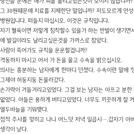
당신들 눈에는 애가 피를 흘리고있는것이 보이지 않습니까? 
그 30원때문에 치료를 지체한단 말입니까? 저도모르게 언성
병원입니다. 떠들지 마십시오. 이것은 규칙입니다.
자기 혈육이면 저렇게 침착할수 있을가 하는 반발이 생기면
에 발길이라도 날리고싶은것을 가까스로 참았다.
사람이 죽어가도 규칙을 운운할겁니까?
격동하지 마시고 어서 가 돈을 물고 수속을 밝으십시오.
의사는 흥분하는 남자에게 한마디 던졌다. 수속이란 말에 
그제야 허둥지둥 돈물러갔다.
손가락이 거들거리고있었다. 그걸 보는 남자는 아프고 분한
없었다. 아들은 용하게 버티고있었다. 너무도 끼끗하게 잘 커
열두바늘을 기워맺다.
점적 주사를 맞히고 나니 어느덧 저녁 일곱시….갑자기 아
생각이 났다.