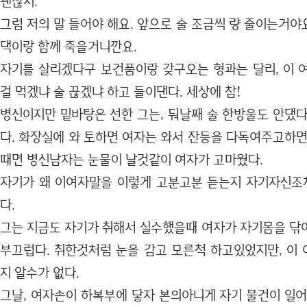
괜찮지.
그럼 저의 말 들어야 해요. 앞으로 술 조금씩 량 줄이는거야
댁이랑 함께 죽을거니깐요.
자기를 살리겠다구 보건품이랑 갖구오는 형과는 달리, 이 
걸 먹겠냐 술 끊겠냐 하고 들이댄다. 세상에 참!
병신이지만 밑바탕은 선한 그는, 둬날째 술 한방울도 안댔다
다. 화장실에 와 토하면 여자는 와서 잔등을 다독여주고하면
때면 병신남자는 눈물이 날것같이 여자가 고마웠다.
자기가 왜 이여자말을 이렇게 고분고분 듣는지 자기자신조
다.
그는 지금도 자기가 취해서 실수했을때 여자가 자기몸을 닦
부끄럽다. 취한것처럼 눈을 감고 모른척 하고있었지만, 이
지 알수가 없다.
그날, 여자손이 하복부에 닿자 본의아니게 자기 물건이 일어