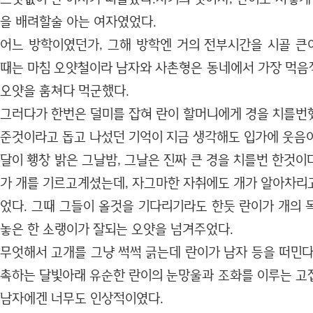
을 배려할술 아는 여자였었다.
어느 방학이였던가, 그해 방학엔 거의 전부시간을 시골 
때는 마침 오얏철이라 남자와 사촌형은 동네에서 가장 먹음
오얏을 훔쳐다 먹군했다.
그러다가 한번은 덜미를 잡혀 란이 할머니에게 경을 치를번
준것이라고 돕고 나섰던 기억이 지금 생각해도 입가에 웃음이
달이 횅창 밝은 그날밤, 그날은 진짜 큰 경을 치를번 한것
가 개를 기르고계셨는데, 자그마한 자취에도 개가 알아차리
었다. 그때 그들이 올것을 기다리기라도 한듯 란이가 개의 
놓은 한 소랭이가 잘되는 오얏을 넘겨주었다.
무엇해서 고개를 그냥 썩썩 긁는데 란이가 남자 등을 떠민다
촉하는 달빛아래 유순한 란이의 눈망울과 조화를 이루는 
남자에겐 너무도 인상적이였다.