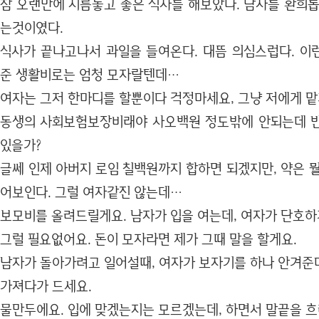
참 오랜만에 시름놓고 좋은 식사를 해보았다. 남자를 환희롭
는것이였다.
식사가 끝나고나서 과일을 들여온다. 대뜸 의심스럽다. 이
준 생활비로는 엄청 모자랄텐데…
여자는 그저 한마디를 할뿐이다 걱정마세요, 그냥 저에게 맡
동생의 사회보험보장비래야 사오백원 정도밖에 안되는데 반
있을가?
글쎄 인제 아버지 로임 칠백원까지 합하면 되겠지만, 약은 
어보인다. 그럴 여자같진 않는데…
보모비를 올려드릴게요. 남자가 입을 여는데, 여자가 단호하
그럴 필요없어요. 돈이 모자라면 제가 그때 말을 할게요.
남자가 돌아가려고 일어설때, 여자가 보자기를 하나 안겨준
가져다가 드세요.
물만두에요. 입에 맞겠는지는 모르겠는데, 하면서 말끝을 흐