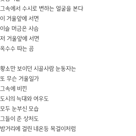
그속에서 수시로 변하는 얼굴을 본다
이 거울앞에 서면
이슬 머금은 사슴
저 거울앞에 서면
옥수수 따는 곰
황소만 보이던 시골사람 눈동자는
또 무슨 거울일가
그속에 비낀
도시의 늑대와 여우도
모두 눈부신 모습
그들이 준 상처도
밤거리에 걸린 네온등 목걸이처럼