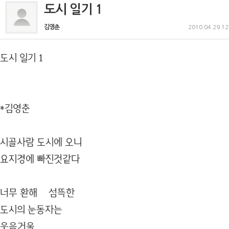
도시 일기 1
김영춘
2010.04.29 12
도시 일기 1
*김영춘
시골사람 도시에 오니
요지경에 빠진것같다
너무 환해 섬뜩한
도시의 눈동자는
웃음거울