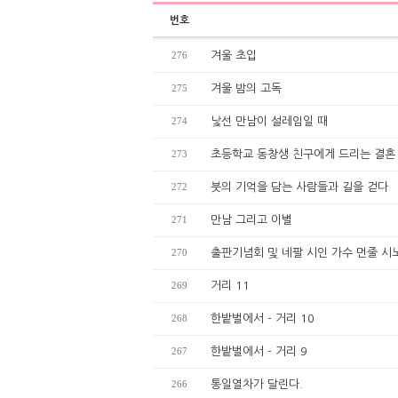
번호
276
겨울 초입
275
겨울 밤의 고독
274
낯선 만남이 설레임일 때
273
초등학교 동창생 친구에게 드리는 결혼
272
붓의 기억을 담는 사람들과 길을 걷다
271
만남 그리고 이별
270
출판기념회 및 네팔 시인 가수 먼줄 시
269
거리 11
268
한밭벌에서 - 거리 10
267
한밭벌에서 - 거리 9
266
통일열차가 달린다.