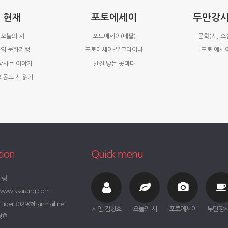
현재
포토에세이
두만강
오늘의 시
포토에세이(네팔)
문학(시, 소
의 문화기행
포토에세이-우크라이나
포토 에세
상사는 이야기
발길 닿는 곳마다
외동포 시 읽기
tion
Quick menu
사랑
ww.sisarang.com
iger3029@hanmail.net
시인 김형효
오늘의 시
포토에세이
두만강
형효