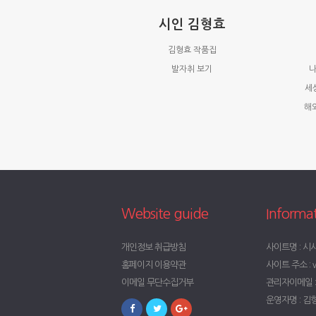
시인 김형효
김형효 작품집
발자취 보기
나
세
해
Website guide
Informa
개인정보 취급방침
사이트명 : 시
홈페이지 이용약관
사이트 주소 : w
이메일 무단수집거부
관리자이메일 : t
운영자명 : 김