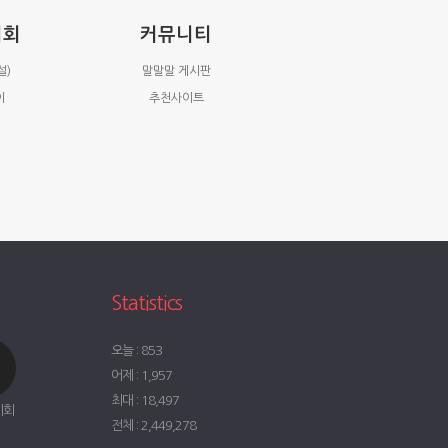
시회
커뮤니티
설)
말말말 게시판
이
추천사이트
Statistics
오늘 : 853
어제 : 1,957
최대 : 18,497
시회
전체 : 2,449,278