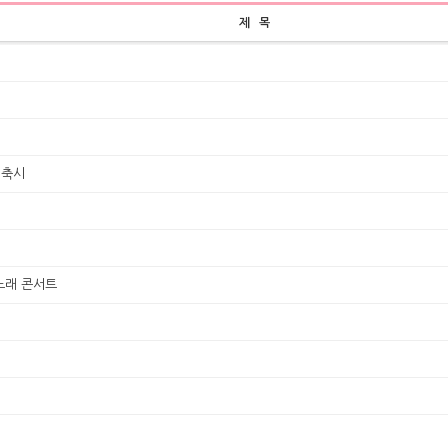
제 목
 축시
노래 콘서트