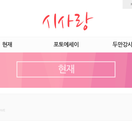
현재
포토에세이
두만강
현재
OME