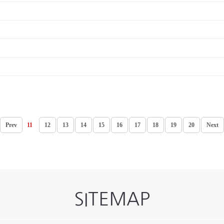
Prev
11
12
13
14
15
16
17
18
19
20
Next
SITEMAP