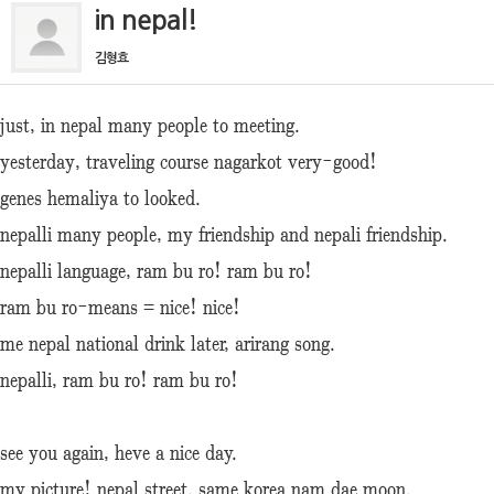
in nepal!
김형효
just, in nepal many people to meeting.
yesterday, traveling course nagarkot very-good!
genes hemaliya to looked.
nepalli many people, my friendship and nepali friendship.
nepalli language, ram bu ro! ram bu ro!
ram bu ro-means = nice! nice!
me nepal national drink later, arirang song.
nepalli, ram bu ro! ram bu ro!
see you again, heve a nice day.
my picture! nepal street. same korea nam dae moon.