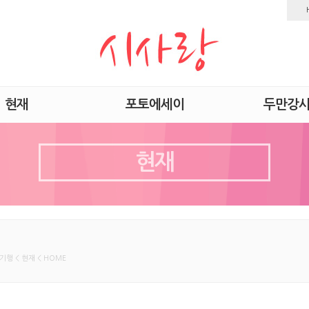
현재
포토에세이
두만강
현재
기행 < 현재 < HOME