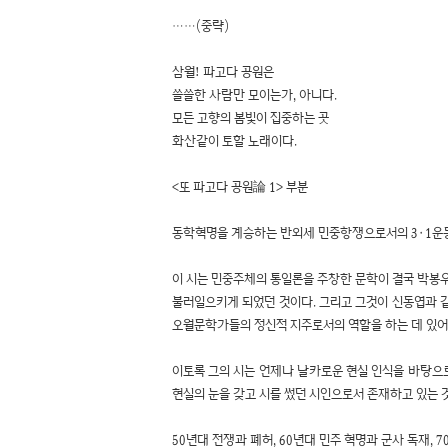
……(중략)
삼월! 파고다 공원은
쓸쓸한 사람만 모이는가, 아니다.
모든 고향의 봄빛이 집중하는 곳
화산같이 토할 노래이다.
<또 파고다 공원論 1> 부분
동학혁명을 계승하는 반외세 민중항쟁으로서의 3·1운동
이 시는 민중주체의 통일론을 주창한 문학이 결국 박봉
불러일으키게 되었던 것이다. 그리고 그것이 신동엽과 같
오월문학가들의 정신적 지주로서의 역할을 하는 데 있어
이토록 그의 시는 언제나 날카로운 현실 인식을 바탕으
현실의 눈을 갖고 시를 썼던 시인으로서 존재하고 있는 
50년대 전쟁과 폐허, 60년대 민주 혁명과 군사 독재