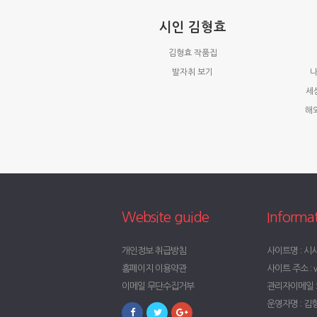
시인 김형효
김형효 작품집
발자취 보기
나
세
해
Website guide
Informa
개인정보 취급방침
사이트명 : 시
홈페이지 이용약관
사이트 주소 : w
이메일 무단수집거부
관리자이메일 : t
운영자명 : 김