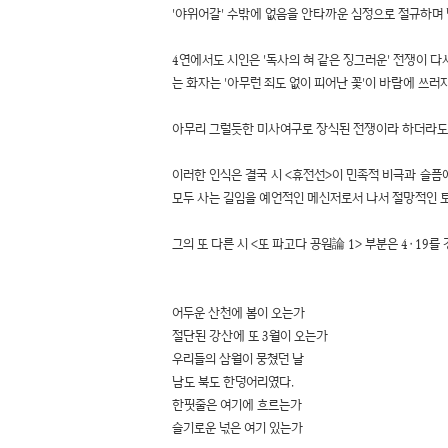
'야위어갈' 수밖에 없음을 안타까운 심정으로 절규하며
4연에서도 시인은 '독사의 혀 같은 징그러운' 전쟁이 다
는 화자는 '아무런 죄도 없이 피어난 꽃'이 바람에 쓰러
아무리 그럴듯한 미사여구로 장식된 전쟁이라 하더라도 그
이러한 인식은 결국 시 <휴전선>이 민족적 비극과 슬픔
모두 사는 길임을 예언적인 메신저로서 나서 절망적인 토
그의 또 다른 시 <또 파고다 공원論 1> 부분은 4·1
어두운 산천에 봄이 오는가
절단된 강산에 또 3월이 오는가
우리들의 삼월이 뭉쳤던 날
남도 북도 한덩어리였다.
한핏줄은 여기에 흐르는가
슬기로운 넋은 여기 있는가