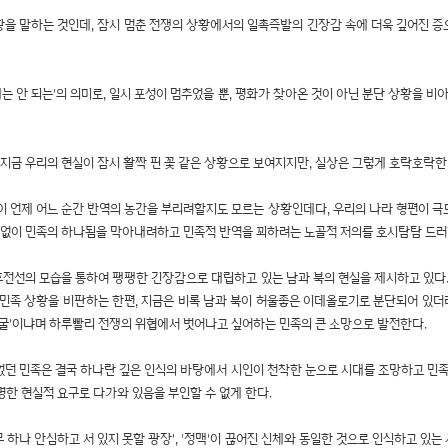
 상황을 말하는 것인데, 잠시 멈춘 전쟁의 상황에서의 일촉즉발의 긴장감 속에 더욱 깊어진 
 밖에는 안 되는'의 의미로, 일시 포성이 멈추었을 뿐, 평화가 찾아온 것이 아닌 분단 상황을
 지금 우리의 현실이 잠시 활짝 핀 꽃 같은 상황으로 보여지지만, 실상은 그렇게 호락호락
 언제 어느 순간 반역의 농간을 부리려할지도 모르는 상황인데다, 우리의 나라 형편이 극
없이 민족의 하나됨을 막아내려하고 민족적 반역을 꾀하려는 노골적 저의를 호시탐탐 드러
 휴전선의 모습을 통하여 팽팽한 긴장감으로 대립하고 있는 남과 북의 현실을 제시하고 있다.
의 민족 상황을 비판하는 한편, 지금은 비록 남과 북이 허울좋은 이데올로기로 분단되어 있더
얼굴'이냐며 하루빨리 전쟁의 위협에서 벗어나고 싶어하는 민족의 큰 소망으로 발전한다.
던 민족은 결국 하나란 깊은 인식의 바탕에서 시인이 천착한 눈으로 시대를 조망하고 민족
명한 현실적 요구로 다가와 있음을 부인할 수 없게 한다.
무 하나 안심하고 서 있지 못할 광장', '정맥'이 끊어진 신체와 동일한 것으로 인식하고 있