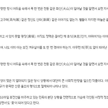
향한 항시 어두움 속에서 꼭 한 번은 천둥 같은 화산(火山)이 일어날 것을 알면서 요런 자
 고구려(高句麗) 같은 정신도 신라(新羅) 같은 이야기도 없는가. 별들이 차지한 하늘은
하고 서 있지 못할 광장(廣場). 아직도 정맥은 끊어진 채 휴식(休息)인가, 야위어가는 이
여. 너도 이미 아는 모진 겨우살이를 또 한 번 겪어야 하는가. 아무런 죄(罪)도 없이 피어
향한 항시 어두움 속에서 꼭 한 번은 천둥 같은 화산(火山)이 일어날 것을 알면서 요런 자
 포성이 멎은 지 얼마되지 않은 당시 상황에서 대단히 큰 사회적 반향을 일으킨 작품이다.
규가 완곡한 산문 율조의 형식으로 절제되어 나타나 있다.
' 155마일 휴전선을 마주하고 있는 민족의 분단 상황을 전면적으로 가슴에 각인된 서정적 정
면서'도 '꽃'이 되어 있다고 한다.