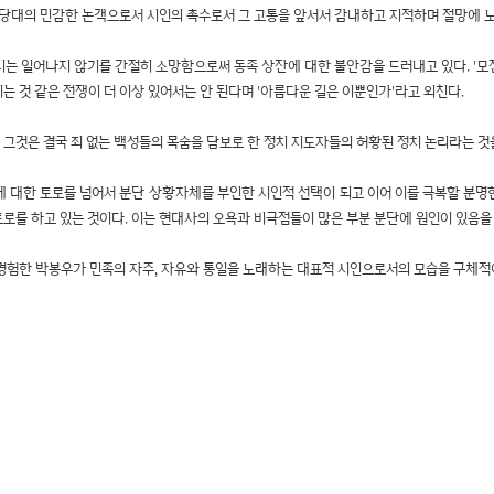
 당대의 민감한 논객으로서 시인의 촉수로서 그 고통을 앞서서 감내하고 지적하며 절망에 노
시는 일어나지 않기를 간절히 소망함으로써 동족 상잔에 대한 불안감을 드러내고 있다. '모진
지는 것 같은 전쟁이 더 이상 있어서는 안 된다며 '아름다운 길은 이뿐인가'라고 외친다.
것은 결국 죄 없는 백성들의 목숨을 담보로 한 정치 지도자들의 허황된 정치 논리라는 것을
에 대한 토로를 넘어서 분단 상황자체를 부인한 시인적 선택이 되고 이어 이를 극복할 분
로를 하고 있는 것이다. 이는 현대사의 오욕과 비극점들이 많은 부분 분단에 원인이 있음을
9를 경험한 박봉우가 민족의 자주, 자유와 통일을 노래하는 대표적 시인으로서의 모습을 구체적