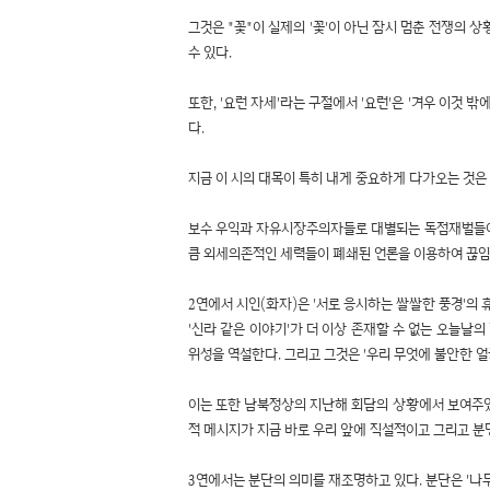
그것은 "꽃"이 실제의 '꽃'이 아닌 잠시 멈춘 전쟁의
수 있다.
또한, '요런 자세'라는 구절에서 '요런'은 '겨우 이것
다.
지금 이 시의 대목이 특히 내게 중요하게 다가오는 것은
보수 우익과 자유시장주의자들로 대별되는 독점재벌들이
큼 외세의존적인 세력들이 폐쇄된 언론을 이용하여 끊임
2연에서 시인(화자)은 '서로 응시하는 쌀쌀한 풍경'의
'신라 같은 이야기'가 더 이상 존재할 수 없는 오늘날
위성을 역설한다. 그리고 그것은 '우리 무엇에 불안한 
이는 또한 남북정상의 지난해 회담의 상황에서 보여주었
적 메시지가 지금 바로 우리 앞에 직설적이고 그리고 분
3연에서는 분단의 의미를 재조명하고 있다. 분단은 '나