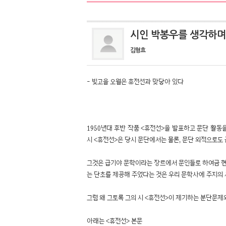
시인 박봉우를 생각하며
김형효
- 빛고을 오월은 휴전선과 맞닿아 있다
1950년대 후반 작품 <휴전선>을 발표하고 문단 활동
시 <휴전선>은 당시 문단에서는 물론, 문단 외적으로도
그것은 급기야 문학이라는 장르에서 문인들로 하여금 현
는 단초를 제공해 주었다는 것은 우리 문학사에 주지의 
그럼 왜 그토록 그의 시 <휴전선>이 제기하는 분단문제
아래는 <휴전선> 본문