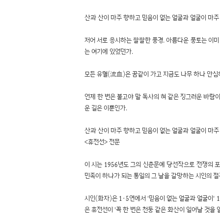
산과 산이 마주 향하고 믿음이 없는 얼굴과 얼굴이 마주 
저어 서로 응시하는 쌀쌀한 풍경. 아름다운 풍토는 이미
는 여기에 있었던가.
모든 유혈(流血)은 꿈같이 가고 지금도 나무 하나 안심
언제 한 번은 불고야 말 독사의 혀 같은 징그러운 바람이
운 길은 이뿐인가.
산과 산이 마주 향하고 믿음이 없는 얼굴과 얼굴이 마주 
<휴전선> 전문
이 시는 1956년도 그의 신춘문예 당선작으로 전쟁의
민족이 하나가 되는 통일의 그 날을 갈망하는 시인의 절
시인(화자)은 1·5연에서 '믿음이 없는 얼굴과 얼굴이
은 휴전선이 '꼭 한 번은 천둥 같은 화산이 일어날 것을 알