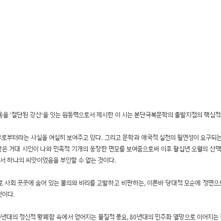
을 '절단된 강산'을 잇는 원동력으로서 제시한 이 시는 분단극복문학의 출발지점의 핵심적
우로부터라는 사실을 여실히 보여주고 있다. 그리고 문학과 애국적 실천의 필연성이 요구되는
은 거대 시인이 나와 민족적 기개의 웅장한 면모를 보여줌으로써 이후 팔십년 오월의 산맥을 
서 하나의 씨앗이었음을 부인할 수 없는 것이다.
로 사회 곳곳에 숨어 있는 불의와 비리를 고발하고 비판하는, 이른바 당대적 모순에 정면
것이다.
, 70년대의 정신적 황폐함 속에서 얻어지는 물질적 풍요, 80년대의 민주화 열망으로 이어지