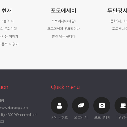
현재
포토에세이
두만강
오늘의 시
포토에세이(네팔)
문학(시, 소
의 문화기행
포토에세이-우크라이나
포토 에세
상사는 이야기
발길 닿는 곳마다
외동포 시 읽기
tion
Quick menu
사랑
ww.sisarang.com
iger3029@hanmail.net
시인 김형효
오늘의 시
포토에세이
두만강
형효