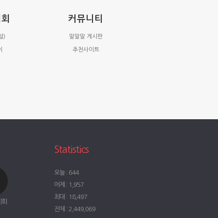
시회
커뮤니티
설)
말말말 게시판
이
추천사이트
Statistics
오늘 : 644
어제 : 1,957
최대 : 18,497
시회
전체 : 2,449,069