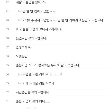
72
네팔 미술전을 봤어요~
71
곧 한 번 찾아 가겠습니다.
70
기억해주셔서 고맙습니다. 곧 한 번 가야지 마음만 가득합니다.
69
이 가을을 어떻게 보내시고계셔요?
68
늦었지만 축하드립니다.
67
안녕하세요~
66
오랫동안
65
출판기념 시노래 콘서트는 무사히 잘 마쳤습니다.
64
도움을 드린 것이 뭐라고~~~!
63
내가 뜨거운 것을 느끼네.
62
시집출간을 축하드립니다
61
출판 기념회 축하 하네.....