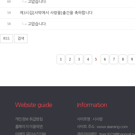
60
고맙습니다.
59
제3시집[사막에서 사랑을]출간을 축하합니다
58
고맙습니다.
RSS
검색
1
2
3
4
5
6
7
8
9
Website guide
Information
개인정보 취급방침
사이트명 : 시사랑
홈페이지 이용약관
사이트 주소 : www.sisarang.com
이메일 무단수집거부
관리자이메일 : tiger3029@hanmail.n