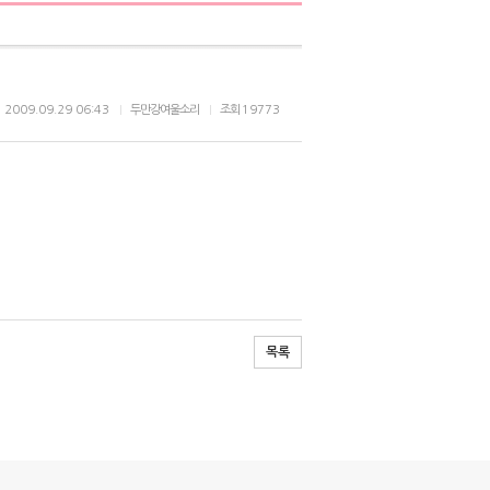
2009.09.29 06:43
두만강여울소리
조회
19773
목록