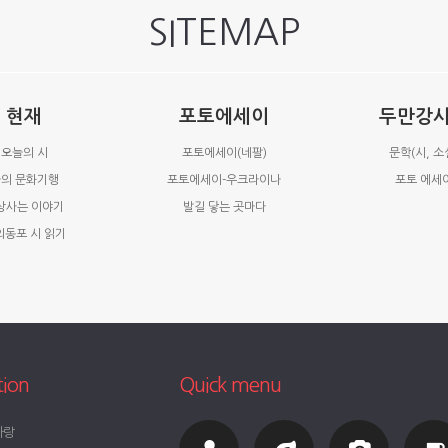
SITEMAP
현재
포토에세이
두만강
오늘의 시
포토에세이(네팔)
문학(시, 소
의 문화기행
포토에세이-우크라이나
포토 에세
상사는 이야기
발길 닿는 곳마다
외동포 시 읽기
tion
Quick menu
사랑