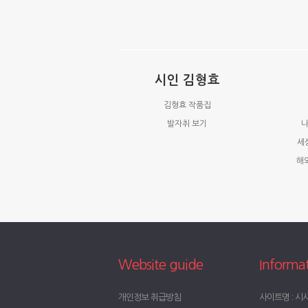
시인 김형효
김형효 작품집
발자취 보기
나
세
해
Website guide
Informa
개인정보 취급방침
사이트명 : 시