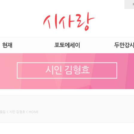
현재
포토에세이
두만강
시인 김형효
품집 < 시인 김형효 < HOME