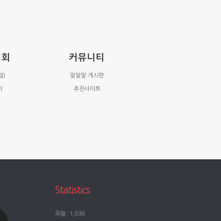
시회
커뮤니티
설)
말말말 게시판
이
추천사이트
Statistics
오늘 : 1,036