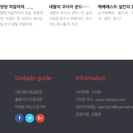
랑탕 히말라야......,
네팔의 코사이 쿤드--산 넘어 수많은 호수가 유명하다.
랑탕 히말라야의 모습, 오른쪽
네팔의 코사이 쿤드--산 넘어
손가락뼈와 발자국...
에 귀걸린 듯 바라다 보이는
수많은 호수가 유명하다. 코사
야 `설인` 증거?
흰 산이 랑탕 히말라야,…
이는 호수를 뜻 하고 …
Website guide
Information
개인정보 취급방침
사이트명 : 시사랑
홈페이지 이용약관
사이트 주소 : www.sisarang.com
이메일 무단수집거부
관리자이메일 : tiger3029@hanmail.n
운영자명 : 김형효