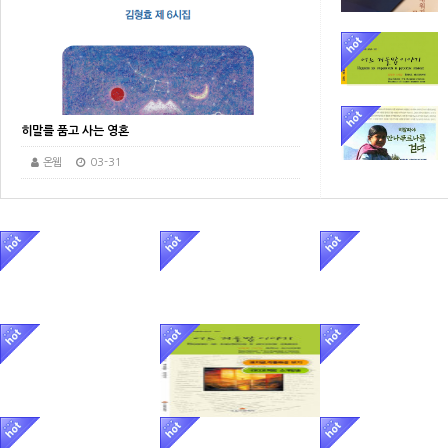
히말를 품고 사는 영혼
온웹
03-31