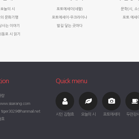
오늘의 시
포토에세이(네팔)
문학(시, 소
의 문화기행
포토에세이-우크라이나
포토 에세
상사는 이야기
발길 닿는 곳마다
외동포 시 읽기
tion
Quick menu
사랑
ww.sisarang.com
iger3029@hanmail.net
시인 김형효
오늘의 시
포토에세이
두만강
형효