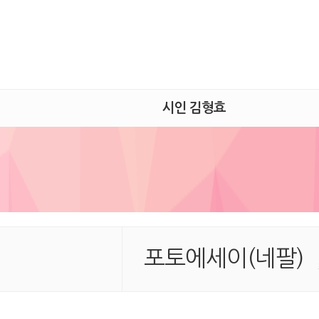
시인 김형효
포토에세이(네팔)