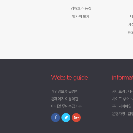
김형효 작품집
발자취 보기
나
세
해
Website guide
Informa
개인정보 취급방침
사이트명 : 시
홈페이지 이용약관
사이트 주소 : w
이메일 무단수집거부
관리자이메일 : t
운영자명 : 김