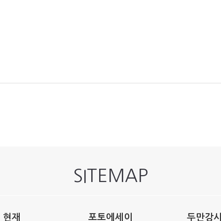
SITEMAP
현재
포토에세이
두만강