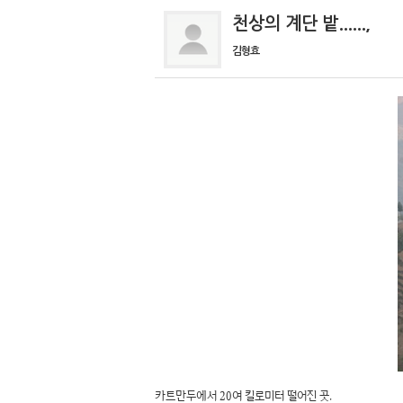
천상의 계단 밭......,
김형효
카트만두에서 20여 킬로미터 떨어진 곳.