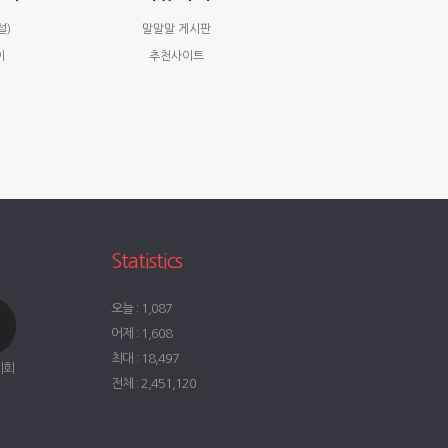
설)
말말말 게시판
이
추천사이트
Statistics
오늘 : 1,087
어제 : 1,608
최대 : 18,497
시회
전체 : 2,451,120