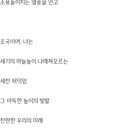
소용돌이치는 열풍을 안고
조국이여, 너는
세기의 하늘높이 나래쳐오르는
세찬 퍼덕임
그 아득한 높이의 빛발
찬란한 우리의 미래