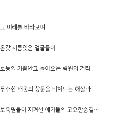
그 미래를 바라보며
온갖 시름잊은 얼굴들이
로동의 기쁨안고 돌아오는 락원의 거리
무수한 배움의 창문을 비쳐드는 해살과
보육원들이 지켜선 애기들의 고요한숨결…