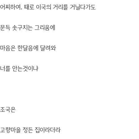
어찌하여, 때로 이국의 거리를 거닐다가도
문득 솟구치는 그리움에
마음은 한달음에 달려와
너를 안는것이냐
조국은
고향마을 정든 집이라더라