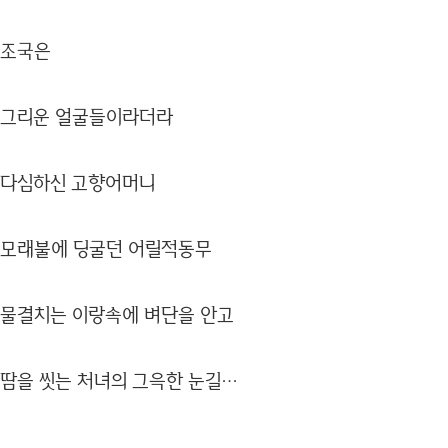
조국은
그리운 얼굴들이라더라
다심하신 고향어머니
모래불에 딩굴던 어릴적동무
물결치는 이랑속에 벼단을 안고
땀을 씻는 처녀의 그윽한 눈길…