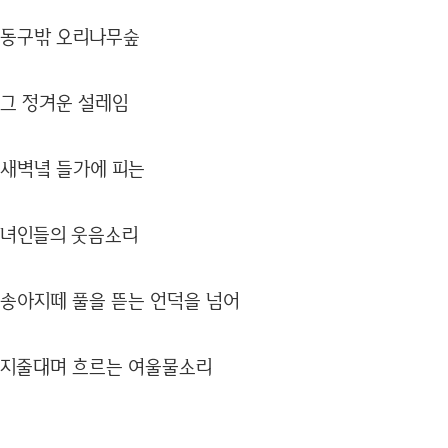
동구밖 오리나무숲
그 정겨운 설레임
새벽녘 들가에 피는
녀인들의 웃음소리
송아지떼 풀을 뜯는 언덕을 넘어
지줄대며 흐르는 여울물소리