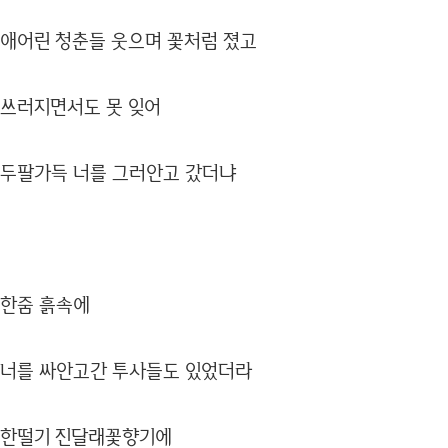
애어린 청춘들 웃으며 꽃처럼 졌고
쓰러지면서도 못 잊어
두팔가득 너를 그러안고 갔더냐
한줌 흙속에
너를 싸안고간 투사들도 있었더라
한떨기 진달래꽃향기에