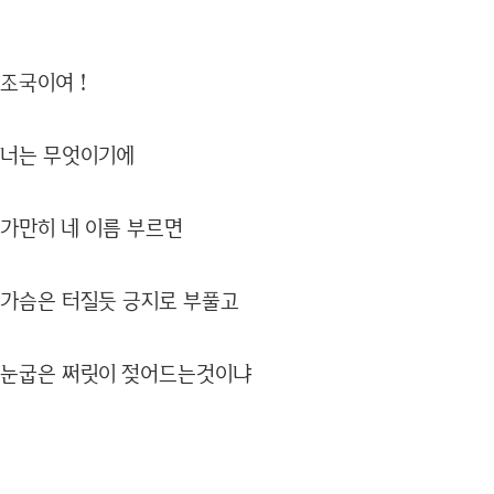
조국이여！
너는 무엇이기에
가만히 네 이름 부르면
가슴은 터질듯 긍지로 부풀고
눈굽은 쩌릿이 젖어드는것이냐