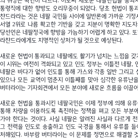
의 위상은 확연히 다르다
이로써 새로운 네팔헌법을 통과
.
통령직에 대한 향방도 오리무중이 되었다
당초 헌법이 통
.
챤드라라는 것은 네팔 국민들 사이에 일반론에 가까운 기
서열
위로 나름 확고한 기반을 갖고 지분이 명확한 지도자
2
당선언은 네팔정국에 향방을 가늠하기 어렵게 하고 있다
또
.
라챤드라에게도 치명적인 상처가 될 것으로 예상된다
.
새로운 헌법이 통과되고 네팔에도 활기가 넘치는 느낌을 갖
이 시위는 여전히 격화되고 있고 인도 정부는 이틀전 네팔
,
네팔은 바다가 없어 인도를 통해 가스와 각종 일반 그리고
있으나 모든 교역이 멈춘지 이틀째를 맞아 심각한 유류난을
버터라이는 기자회견에서 모든 분야에 새로운 흐름을 이끌
새로운 헌법을 통과시킨 네팔국민은 이제 정부에 의해 유류
통해 차량을 이용하도록 촉진하는 정책을 펴고 모든 부분
가야 한다는 것이다
사실 네팔은 알려진 사실과 다르게 
.
그 전력을 인도로 송출하고 인도 국경을 통해서 유류를 
처해있다
바부람 버터라이는 이 문제를 정면으로 해결할 
.