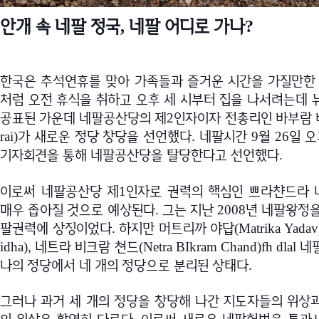
안개 속 네팔 정국
네팔 어디로 가나
,
?
한국은 추석연휴를 맞아 가족들과 즐거운 시간을 가질만한
처럼 오전 휴식을 취하고 오후 세 시부터 집을 나서려는데
공표된 가운데 네팔공산당의 제
인자이자 전총리인 바부람
2
가 새로운 정당 창당을 선언했다
네팔시간
월
일 
rai)
.
9
26
기자회견을 통해 네팔공산당을 탈당한다고 선언했다
.
이로써 네팔공산당 제
인자로 권력의 핵심인 쁘라챤드라 
1
매우 좁아질 것으로 예상된다
그는 지난
년 네팔왕정을
.
2008
팔권력에 상징이었다
하지만 머트리까 야답
.
(Matrika Yadav
네트라 비크람 쳔드
네
idha),
(Netra BIkram Chand)fh dlal
나의 정당에서 네 개의 정당으로 분리된 상태다
.
그러나 과거 세 개의 정당을 창당해 나간 지도자들의 위상