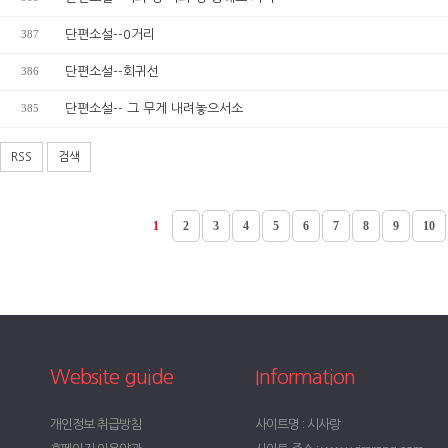
387
단편소설--0거리
386
단편소설--회귀선
385
단편소설-- 그 무게 내려놓으서소
RSS
검색
1
2
3
4
5
6
7
8
9
10
Website guide
Information
개인정보 취급방침
사이트명 : 시사랑