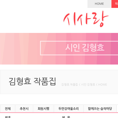
HOME
페
시인 김형효
김형효 작품집
김형효 작품집 < 시인 김형효 < HOME
전체
추천시
회원시평
두만강여울소리
함께쓰는 습작마당
번호
제 목