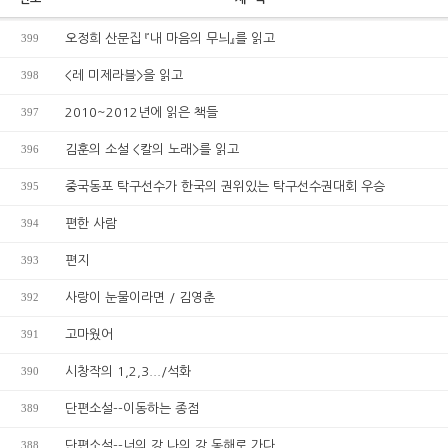
399
오정희 산문집 『내 마음의 무늬』를 읽고
398
<레 미제라블>을 읽고
397
2010~2012년에 읽은 책들
396
김훈의 소설 <칼의 노래>를 읽고
395
중국동포 탁구선수가 한국의 권위있는 탁구선수권대회 우승
394
편한 사람
393
편지
392
사랑이 눈물이라면 / 김영춘
391
고마웠어
390
시창작의 1,2,3.../석화
389
단편소설--이동하는 종점
388
단편소설--너의 강 나의 강 동해로 가다