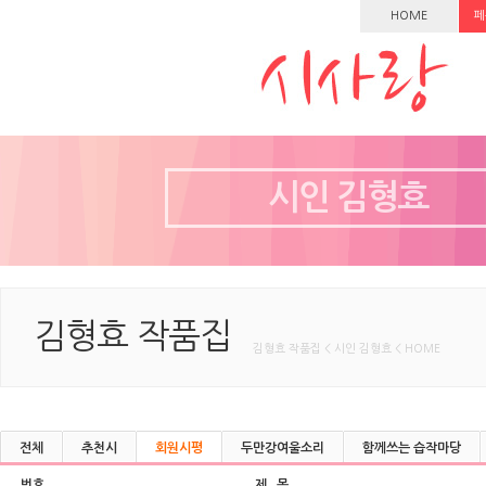
HOME
페
시인 김형효
김형효 작품집
김형효 작품집 < 시인 김형효 < HOME
전체
추천시
회원시평
두만강여울소리
함께쓰는 습작마당
번호
제 목