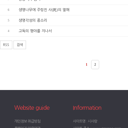
6
생명나무에 주렁진 사(死)의 열매
5
생명각성의 종소리
4
고독의 평야를 지나서
RSS
검색
1
2
Website guide
Information
개인정보 취급방침
사이트명 : 시사랑