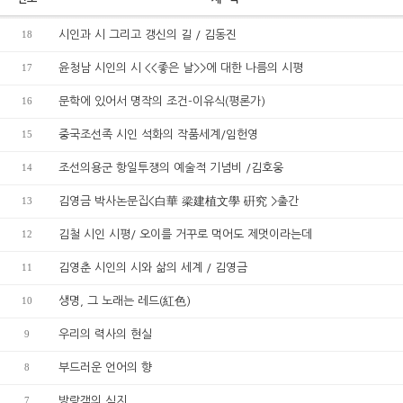
18
시인과 시 그리고 갱신의 길 / 김동진
17
윤청남 시인의 시 <<좋은 날>>에 대한 나름의 시평
16
문학에 있어서 명작의 조건-이유식(평론가)
15
중국조선족 시인 석화의 작품세계/임헌영
14
조선의용군 항일투쟁의 예술적 기념비 /김호웅
13
김영금 박사논문집<白華 梁建植文學 硏究 >출간
12
김철 시인 시평/ 오이를 거꾸로 먹어도 제멋이라는데
11
김영춘 시인의 시와 삶의 세계 / 김영금
10
생명, 그 노래는 레드(紅色)
9
우리의 력사의 현실
8
부드러운 언어의 향
7
방랑객의 심지