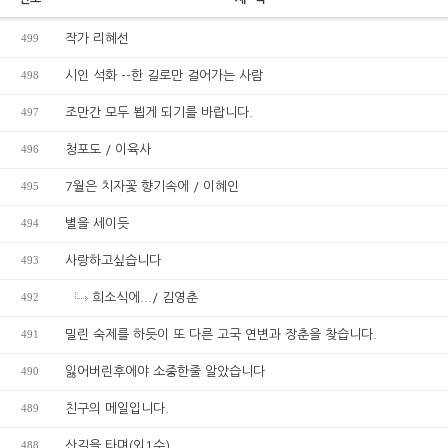
499
작가 리혜선
498
시인 석화 --한 길로만 걸어가는 사람
497
조만간 모두 뵙게 되기를 바랍니다.
496
청포도 / 이육사
495
7월은 치자꽃 향기속에 / 이혜인
494
별을 세이듯
493
사랑하고싶습니다
492
희소식에.../ 김영춘
491
밀린 숙제를 하듯이 또 다른 고국 연변과 장춘을 찾습니다.
490
잃어버린후에야 소중한줄 알았습니다
489
친구의 메일입니다.
488
산길을 타며(외1수)