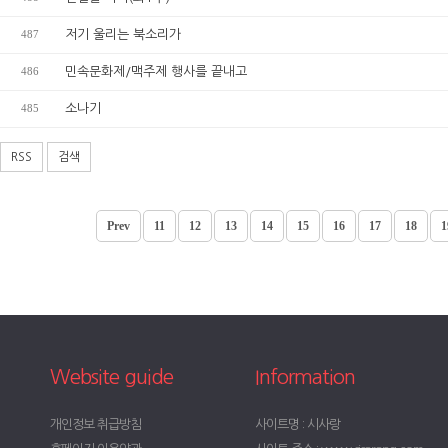
487
저기 울리는 북소리가
486
민속문화제/맥주제 행사를 끝내고
485
소나기
RSS
검색
Prev
11
12
13
14
15
16
17
18
1
Website guide
Information
개인정보 취급방침
사이트명 : 시사랑