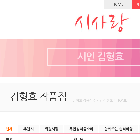
HOME
페
시인 김형효
김형효 작품집
김형효 작품집 < 시인 김형효 < HOME
전체
추천시
회원시평
두만강여울소리
함께쓰는 습작마당
번호
제 목