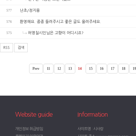
577
난초/정지용
576
환영해요. 종종 들려주시고 좋은 글도 올려주세요.
575
허명칠시인님은 고향이 어디시죠?
RSS
검색
Prev
11
12
13
14
15
16
17
18
1
Website guide
Information
개인정보 취급방침
사이트명 : 시사랑