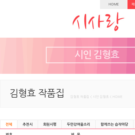
HOME
페
시인 김형효
김형효 작품집
김형효 작품집 < 시인 김형효 < HOME
전체
추천시
회원시평
두만강여울소리
함께쓰는 습작마당
번호
제 목