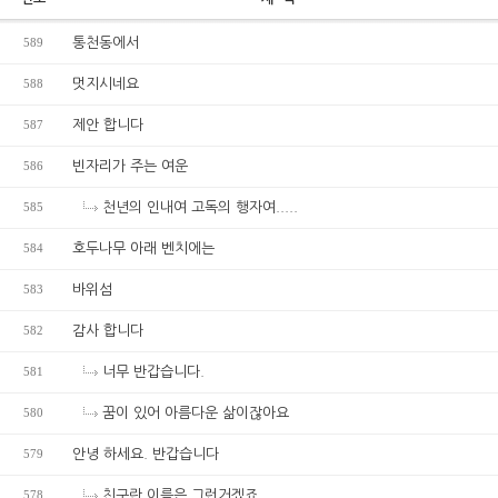
589
통천동에서
588
멋지시네요
587
제안 합니다
586
빈자리가 주는 여운
585
천년의 인내여 고독의 행자여.....
584
호두나무 아래 벤치에는
583
바위섬
582
감사 합니다
581
너무 반갑습니다.
580
꿈이 있어 아름다운 삶이잖아요
579
안녕 하세요. 반갑습니다
578
친구란 이름은 그런거겠죠