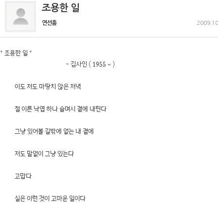
조용한 일
연선흠
2009.10
" 조용한 일 "
- 김사인 ( 1955 ~ )
이도 저도 마땅치 않은 저녁
철 이른 낙엽 하나 슬며시 곁에 내린다
그냥 있어볼 길밖에 없는 내 곁에
저도 말없이 그냥 있는다
고맙다
실은 이런 것이 고마운 일이다