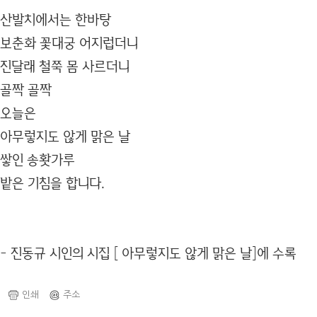
산발치에서는 한바탕
보춘화 꽃대궁 어지럽더니
진달래 철쭉 몸 사르더니
골짝 골짝
오늘은
아무렇지도 않게 맑은 날
쌓인 송홧가루
밭은 기침을 합니다.
- 진동규 시인의 시집 [ 아무렇지도 않게 맑은 날]에 수록
인쇄
주소