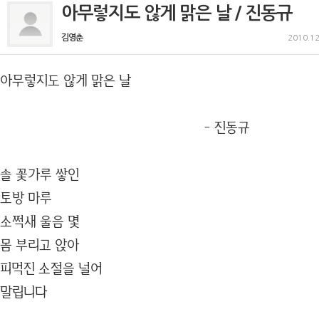
아무렇지도 않게 맑은 날 / 진동규
김영춘
2010.12
아무렇지도 않게 맑은 날
- 진동규
솔 꽃가루 쌓인
토방 마루
소쩍새 울음 몇
몸 부리고 앉아
피먹진 소절을 널어
말립니다