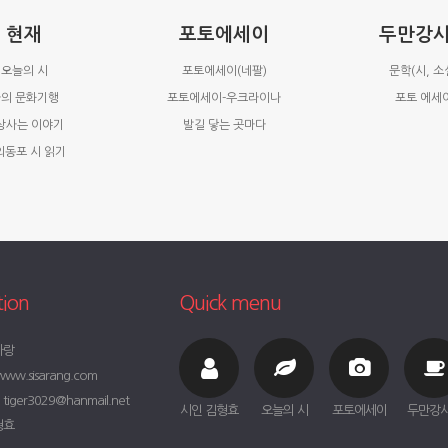
현재
포토에세이
두만강
오늘의 시
포토에세이(네팔)
문학(시, 소
의 문화기행
포토에세이-우크라이나
포토 에세
상사는 이야기
발길 닿는 곳마다
외동포 시 읽기
tion
Quick menu
사랑
ww.sisarang.com
iger3029@hanmail.net
시인 김형효
오늘의 시
포토에세이
두만강
형효