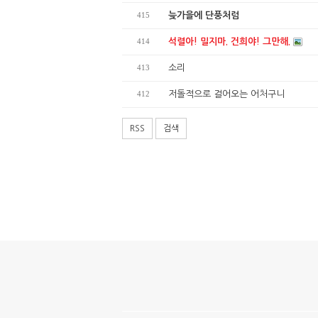
415
늦가을에 단풍처럼
414
석렬아! 밀지마. 건희야! 그만해.
413
소리
412
저돌적으로 걸어오는 어처구니
RSS
검색