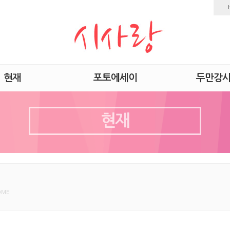
현재
포토에세이
두만강
현재
OME