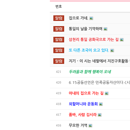
번호
집으로 가네.
통일의 날을 기약하며
삼천리 통일 공화국으로 가는 길
또 다른 조국이 오고 있다.
지기 - 이 시는 네팔에서 지진구호활동 
421
두려움과 함께 행복이 오네
420
6.15공동선언은 민족공동자산이다.<
419
아내의 집으로 가는 길
418
외할머니와 운동회
417
품바, 사람 김시라
416
무모한 거역