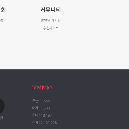
시회
커뮤니티
설)
말말말 게시판
이
추천사이트
Statistics
오늘 : 1,565
어제 : 1,608
최대 : 18,497
시회
전체 : 2,451,598