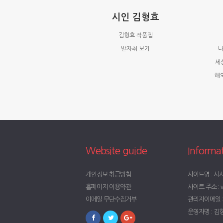
시인 김형효
김형효 작품집
발자취 보기
나
세
해
Website guide
Informa
개인정보 취급방침
사이트명 : 시
홈페이지 이용약관
사이트 주소 : w
이메일 무단수집거부
관리자이메일 : t
운영자명 : 김