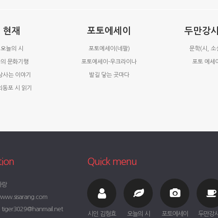
현재
포토에세이
두만강
오늘의 시
포토에세이(네팔)
문학(시, 소
의 문화기행
포토에세이-우크라이나
포토 에세
상사는 이야기
발길 닿는 곳마다
외동포 시 읽기
tion
Quick menu
사랑
ww.sisarang.com
iger3029@hanmail.net
시인 김형효
오늘의 시
포토에세이
두만강