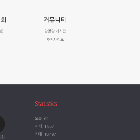
시회
커뮤니티
설)
말말말 게시판
이
추천사이트
Statistics
오늘 : 64
어제 : 1,957
최대 : 18,497
시회