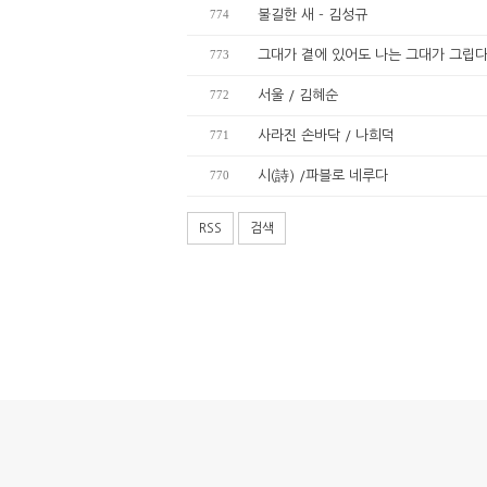
774
불길한 새 - 김성규
773
그대가 곁에 있어도 나는 그대가 그립
772
서울 / 김혜순
771
사라진 손바닥 / 나희덕
770
시(詩) /파블로 네루다
RSS
검색