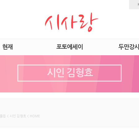
현재
포토에세이
두만강
시인 김형효
품집 < 시인 김형효 < HOME