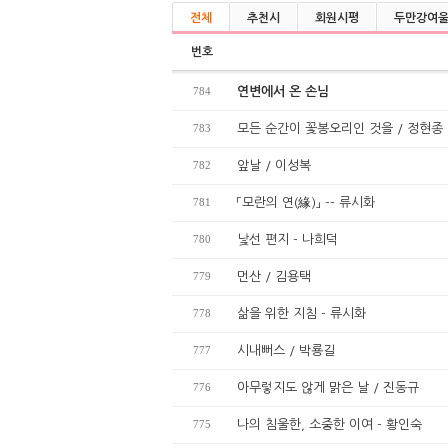
전체
추천시
회원시평
두만강여
번호
784
연변에서 온 손님
783
모든 순간이 꽃봉오리인 것을 / 정현종
782
앞날 / 이성복
781
「모란의 연(緣)」 -- 류시화
780
낯선 편지 - 나희덕
779
먼산 / 김용택
778
삶을 위한 지침 - 류시화
777
시내뻐스 / 박룡길
776
아무렇지도 않게 맑은 날 / 진동규
775
나의 침울한, 소중한 이여 - 황인숙