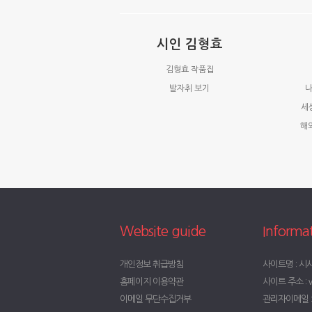
시인 김형효
김형효 작품집
발자취 보기
나
세
해
Website guide
Informa
개인정보 취급방침
사이트명 : 시
홈페이지 이용약관
사이트 주소 : w
이메일 무단수집거부
관리자이메일 : t