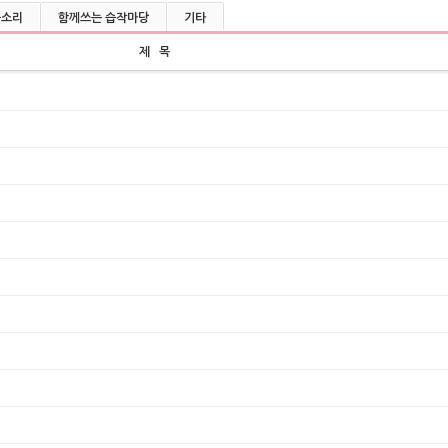
울소리
함께쓰는 습작마당
기타
제 목