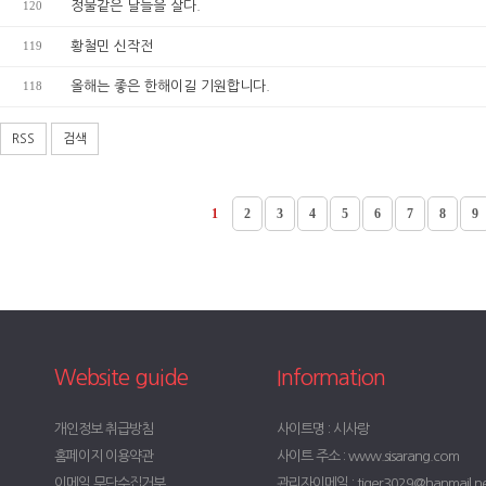
120
정물같은 날들을 살다.
119
황철민 신작전
118
올해는 좋은 한해이길 기원합니다.
RSS
검색
1
2
3
4
5
6
7
8
9
Website guide
Information
개인정보 취급방침
사이트명 : 시사랑
홈페이지 이용약관
사이트 주소 : www.sisarang.com
이메일 무단수집거부
관리자이메일 : tiger3029@hanmail.n