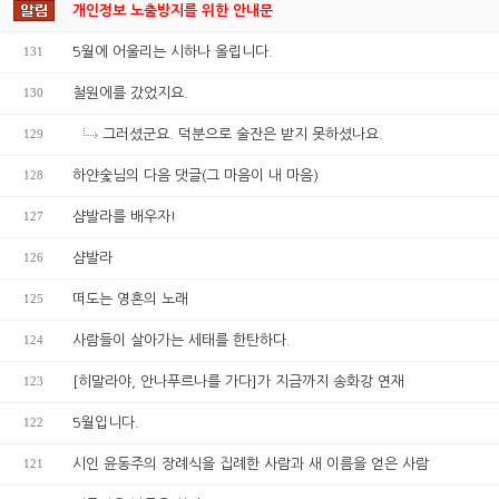
개인정보 노출방지를 위한 안내문
131
5월에 어울리는 시하나 올립니다.
130
철원에를 갔었지요.
129
그러셨군요. 덕분으로 술잔은 받지 못하셨나요.
128
하얀숯님의 다음 댓글(그 마음이 내 마음)
127
샴발라를 배우자!
126
샴발라
125
떠도는 영혼의 노래
124
사람들이 살아가는 세태를 한탄하다.
123
[히말라야, 안나푸르나를 가다]가 지금까지 송화강 연재
122
5월입니다.
121
시인 윤동주의 장례식을 집례한 사람과 새 이름을 얻은 사람