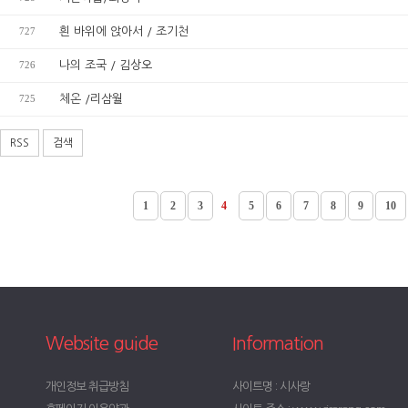
727
흰 바위에 앉아서 / 조기천
726
나의 조국 / 김상오
725
체온 /리삼월
RSS
검색
1
2
3
4
5
6
7
8
9
10
Website guide
Information
개인정보 취급방침
사이트명 : 시사랑