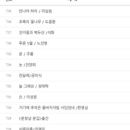
739
만나야 하리 / 리임원
738
초록의 꽃나무 / 도종환
737
천지꽃과 백두산 /석화
736
푸른 5월 / 노천명
735
문 / 주룡
734
눈 /천양희
733
진달래/공의식
732
늘 그래요 / 정재학
731
손 / 이상윤
730
거기에 추억은 울바자처럼 서있었네 /한영남
729
<문창남 문집>출간
728
서른아홉/최영미