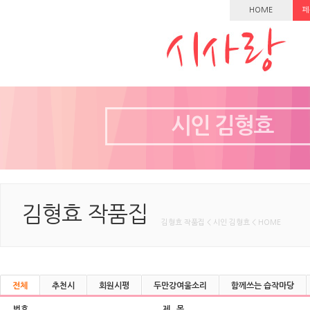
HOME
페
시인 김형효
김형효 작품집
김형효 작품집 < 시인 김형효 < HOME
전체
추천시
회원시평
두만강여울소리
함께쓰는 습작마당
번호
제 목