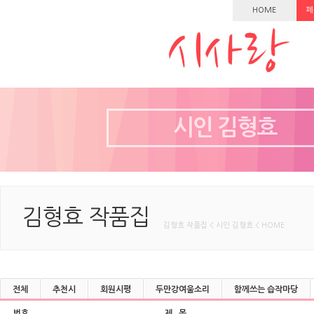
HOME
페
시인 김형효
김형효 작품집
김형효 작품집 < 시인 김형효 < HOME
전체
추천시
회원시평
두만강여울소리
함께쓰는 습작마당
번호
제 목