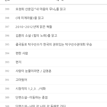
399
오정희 산문집 『내 마음의 무늬』를 읽고
398
<레 미제라블>을 읽고
397
2010~2012년에 읽은 책들
396
김훈의 소설 <칼의 노래>를 읽고
395
중국동포 탁구선수가 한국의 권위있는 탁구선수권대회 우승
394
편한 사람
393
편지
392
사랑이 눈물이라면 / 김영춘
391
고마웠어
390
시창작의 1,2,3.../석화
389
단편소설--이동하는 종점
388
단편소설--너의 강 나의 강 동해로 가다