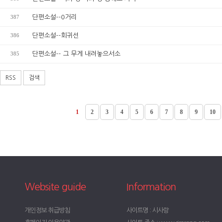
387
단편소설--0거리
386
단편소설--회귀선
385
단편소설-- 그 무게 내려놓으서소
RSS
검색
1
2
3
4
5
6
7
8
9
10
Website guide
Information
개인정보 취급방침
사이트명 : 시사랑