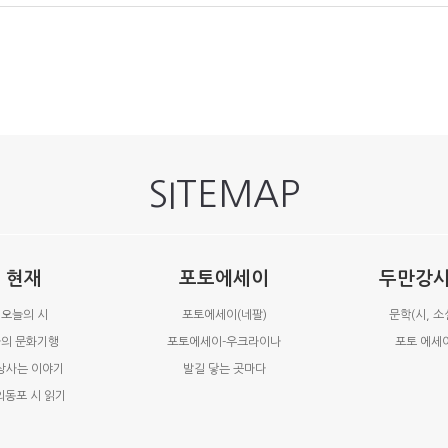
SITEMAP
현재
포토에세이
두만강
오늘의 시
포토에세이(네팔)
문학(시, 소
의 문화기행
포토에세이-우크라이나
포토 에세
상사는 이야기
발길 닿는 곳마다
외동포 시 읽기