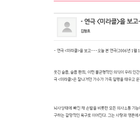
- 연극 <미라클>을 보고--
김형효
- 연극 <미라클>을 보고---오늘 본 연극(2006년 1월 1
웃긴 슬픔, 슬픔 환희, 이런 불균형적인 의식이 우리 
극 <미라클>은 잘나거던 가수가 가족 일행을 태우고 
뇌사상태에 빠진 채 손발을 비롯한 모든 의사소통 기능
구하는 갈망적인 욕구로 이어진다. 그는 사랑과 영혼에