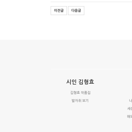
이전글
다음글
시인 김형효
김형효 작품집
발자취 보기
나
세
해