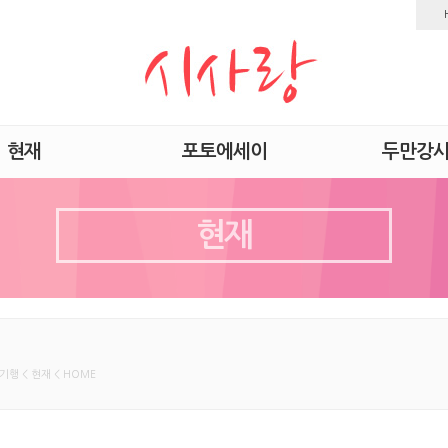
현재
포토에세이
두만강
현재
기행 < 현재 < HOME