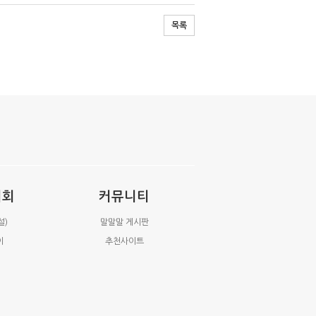
목록
시회
커뮤니티
설)
말말말 게시판
이
추천사이트