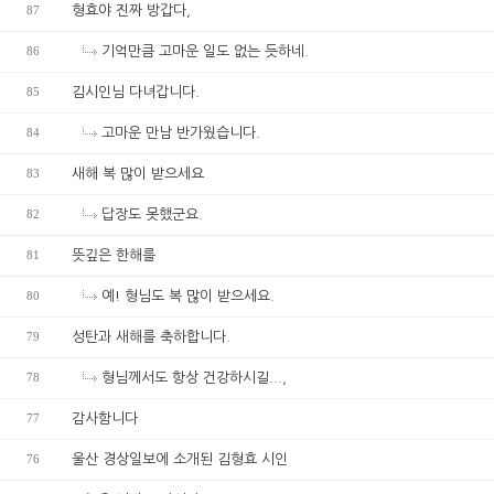
87
형효야 진짜 방갑다,
86
기억만큼 고마운 일도 없는 듯하네.
85
김시인님 다녀갑니다.
84
고마운 만남 반가웠습니다.
83
새해 복 많이 받으세요
82
답장도 못했군요.
81
뜻깊은 한해를
80
예! 형님도 복 많이 받으세요.
79
성탄과 새해를 축하합니다.
78
형님께서도 항상 건강하시길...,
77
감사함니다
76
울산 경상일보에 소개된 김형효 시인