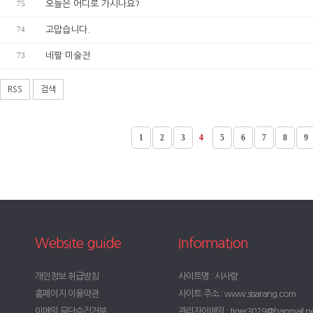
75
오늘은 어디로 가시나요?
74
고맙습니다.
73
네팔 미술전
RSS
검색
1
2
3
4
5
6
7
8
9
Website guide
Information
개인정보 취급방침
사이트명 : 시사랑
홈페이지 이용약관
사이트 주소 : www.sisarang.com
이메일 무단수집거부
관리자이메일 : tiger3029@hanmail.n