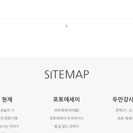
1
SITEMAP
현재
포토에세이
두만강
오늘의 시
포토에세이(네팔)
문학(시, 소
의 문화기행
포토에세이-우크라이나
포토 에세
상사는 이야기
발길 닿는 곳마다