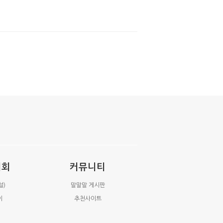
시회
커뮤니티
설)
말말말 게시판
이
추천사이트