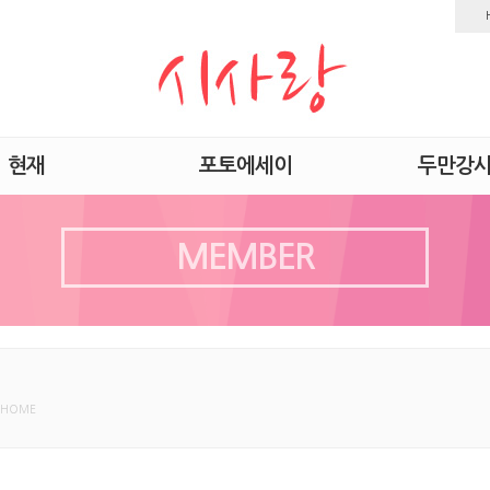
현재
포토에세이
두만강
MEMBER
 HOME