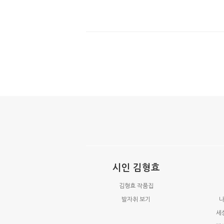
시인 김형효
김형효 작품집
발자취 보기
나
세