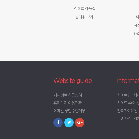
김형효 작품집
발자취 보기
나
세
해
Website guide
Informa
개인정보 취급방침
사이트명 : 시
홈페이지 이용약관
사이트 주소 : w
이메일 무단수집거부
관리자이메일 : t
운영자명 : 김