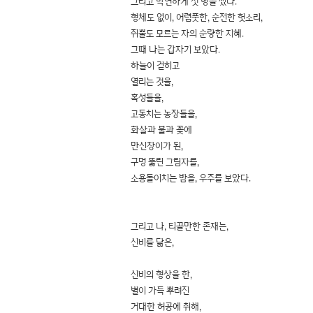
그리고 막연하게 첫 행을 썼다.
형체도 없이, 어렴풋한, 순전한 헛소리,
쥐뿔도 모르는 자의 순량한 지혜.
그때 나는 갑자기 보았다.
하늘이 걷히고
열리는 것을,
혹성들을,
고동치는 농장들을,
화살과 불과 꽃에
만신창이가 된,
구멍 뚫린 그림자를,
소용돌이치는 밤을, 우주를 보았다.
그리고 나, 티끌만한 존재는,
신비를 닮은,
신비의 형상을 한,
별이 가득 뿌려진
거대한 허공에 취해,