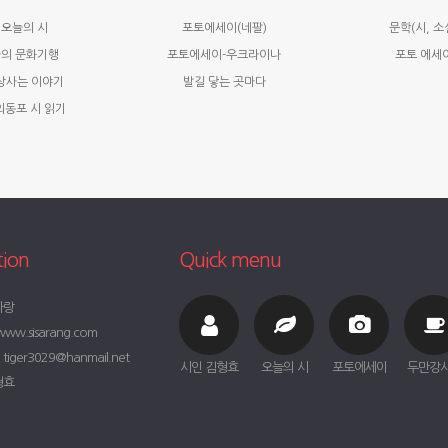
오늘의 시
포토에세이(네팔)
문학(시, 소
의 문화기행
포토에세이-우크라이나
포토 에세
상사는 이야기
발길 닿는 곳마다
외동포 시 읽기
tion
Quick menu
사랑
ww.sisarang.com
iger3029@hanmail.net
시인 김형효
오늘의 시
포토에세이
두만강
형효