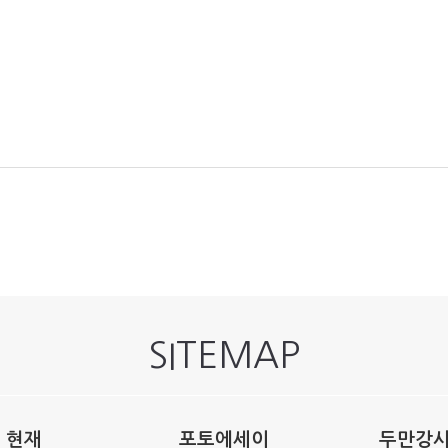
SITEMAP
현재
포토에세이
두만강