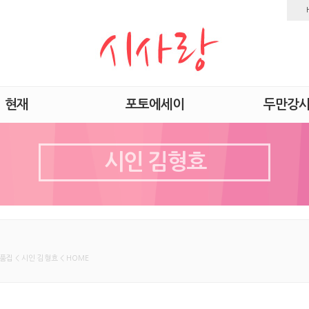
현재
포토에세이
두만강
시인 김형효
품집 < 시인 김형효 < HOME