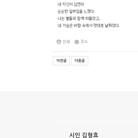
내 자신이 심연의
순순한 일부임을 느꼈다.
나는 별들과 함께 떠돌았고,
내 가슴은 바람 속에서 멋대로 날뛰었다.
인쇄
주소
이전글
다음글
시인 김형효