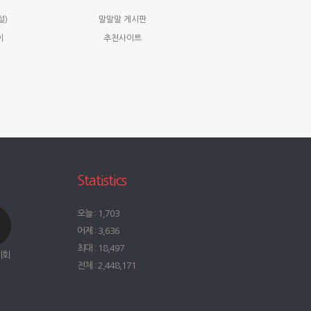
설)
말말말 게시판
이
추천사이트
Statistics
오늘 : 1,703
어제 : 3,636
최대 : 18,497
시회
전체 : 2,448,171