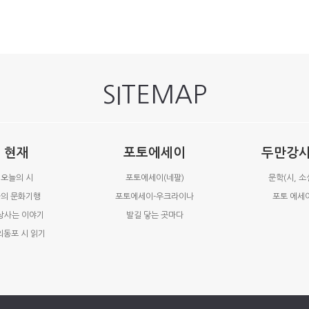
SITEMAP
현재
포토에세이
두만강
오늘의 시
포토에세이(네팔)
문학(시, 소
의 문화기행
포토에세이-우크라이나
포토 에세
상사는 이야기
발길 닿는 곳마다
외동포 시 읽기