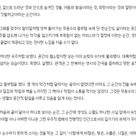
것, 겉으로 드러난 것과 안으로 숨겨진 것들, 어둠과 밝음이라는 것, 희망이라는 것과 절망이
 짓밟히고야마는 순간이다.
 그때를 맞추어 말미잘처럼 엉켜 돌아가는 무용수의 몸부림 속에 단 한순간도 삶이라는 공
 우주를 압도해 나가는 착각을 일으키기에 부족함이 없는 카리스마가 절정에 이르는 순간, 
 끝없이 제공되고 있는 것이란 느낌을 지울 수가 없다.
다란 우주처럼 보였다. 공간의 협소함이란 보는 이의 눈빛의 숫자에 불과했다. 대륙처럼
넘치는 모습이었다. 죽였다. 살렸다. 관객은 그 반복하는 생사의 간극을 좁히려고 멍한 표
고 몸부림을 쳤다. 몇 개의 막간처럼 달라지는 음악이 없었다면 아마도 그 순간의 전율 
유쾌의 질감과 막힘과 벽을 느끼지만 그 벽이나 막힘이 소통을 막지는 않았다. 그것은 무용수의
는 생멸의 공간적 합일을 이루고 있음을 알게 되는 것이다.
상의 처음과 끝이 닮아서 하나로 보이는 순간, 그 순간에 생성도 소멸도 하나란 사실 앞에서 
가야할 아니 어쩌면 지나온 그런 우주적 범례의 전형적인 인간으로서의 길가기의 과제가 주어
수하지 못하게 쓰이는 것을 막는 그 길이 "사람에게 바람은, 땅은, 수풀은, 시절은, 어머니