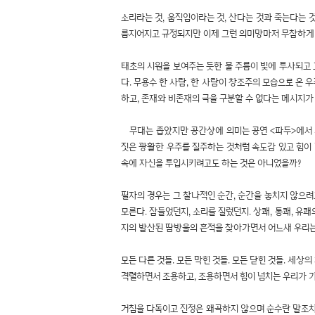
소리라는 것, 움직임이라는 것, 산다는 것과 죽는다는 
름지어지고 규정되지만 이제 그런 의미망마저 무참하게
태초의 시원을 보여주는 듯한 물 주름이 빛에 투사되고
다. 무용수 한 사람, 한 사람이 창조주의 모습으로 온
하고, 존재와 비존재의 극을 구분할 수 없다는 메시지가
무대는 좁았지만 공간상에 의미는 공연 <파두>에서 커
짓은 광활한 우주를 질주하는 것처럼 속도감 있고 힘이 
속에 자신을 투입시키려고도 하는 것은 아니었을까?
필자의 경우는 그 찰나적인 순간, 순간을 놓치지 않으려
모른다. 잠들었던지, 소리를 질렀던지. 상쾌, 통쾌, 
지의 발산된 땀방울의 흔적을 찾아가면서 어느새 우리
모든 다른 것들. 모든 막힌 것들. 모든 닫힌 것들. 세
격렬하면서 조용하고, 조용하면서 힘이 넘치는 우리가 
거침을 다독이고 진정은 왜곡하지 않으며 순수란 말조차 순