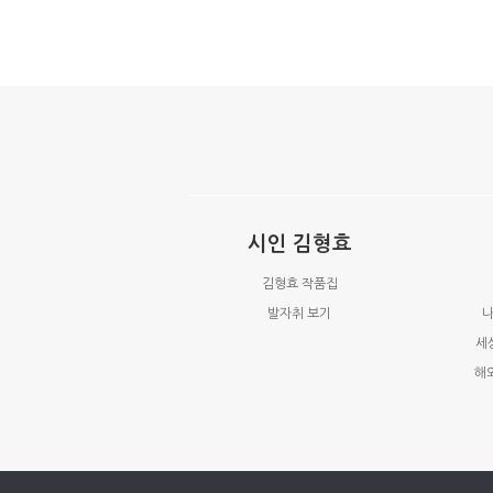
시인 김형효
김형효 작품집
발자취 보기
나
세
해