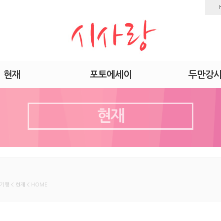
현재
포토에세이
두만강
현재
기행 < 현재 < HOME