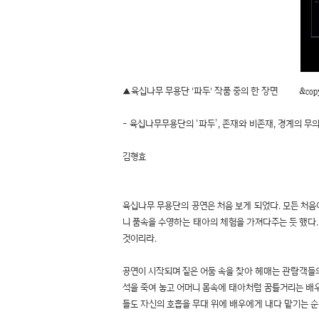
▲육십나무 무용단 '파두' 작품 중의 한 장면 &co
- 육십나무무용단의 ‘파두’, 존재와 비존재, 경계의 무
김형효
육십나무 무용단의 공연은 처음 보게 되었다. 모든 처음
니 품속을 수영하는 태아의 체험을 가져다주는 듯 했다.
것이리라.
공연이 시작되며 짙은 어둠 속을 찾아 헤매는 관람객들의
석을 죽여 놓고 어머니 몸속에 태아처럼 꿈틀거리는 배우
들도 자신의 호흡을 무대 위에 배우에게 내다 맡기는 