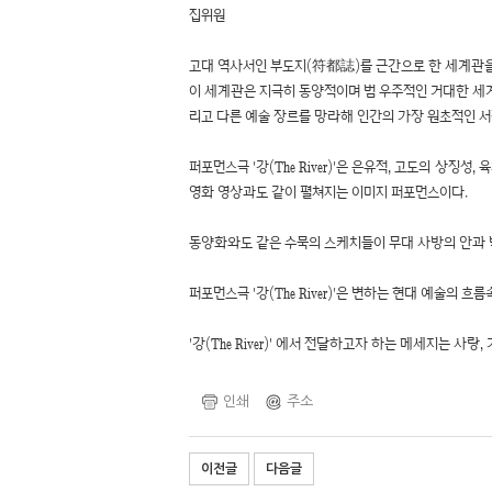
집위원
고대 역사서인 부도지(符都誌)를 근간으로 한 세계관을
이 세계관은 지극히 동양적이며 범 우주적인 거대한 세
리고 다른 예술 장르를 망라해 인간의 가장 원초적인 
퍼포먼스극 '강(The River)'은 은유적, 고도의 상
영화 영상과도 같이 펼쳐지는 이미지 퍼포먼스이다.
동양화와도 같은 수묵의 스케치들이 무대 사방의 안과 밖
퍼포먼스극 '강(The River)'은 변하는 현대 예
'강(The River)' 에서 전달하고자 하는 메세지는 사랑,
인쇄
주소
이전글
다음글