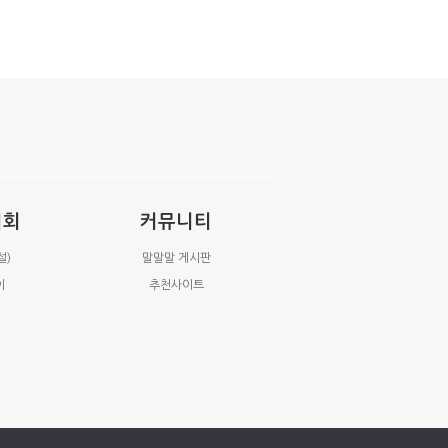
시회
커뮤니티
설)
말말말 게시판
이
추천사이트